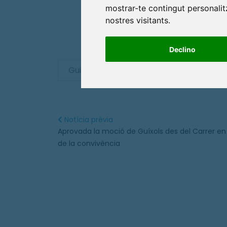
mostrar-te contingut personalitz
nostres visitants.
Declino
Guixols
Comuns
Club Nàut
Notícia prèvia
Aprovada la moció de Guíxols des del Carrer e
de la convivència