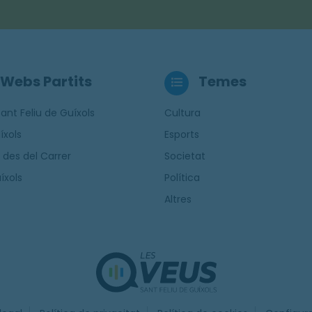
Webs Partits
Temes
ant Feliu de Guíxols
Cultura
íxols
Esports
 des del Carrer
Societat
íxols
Política
Altres