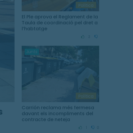
Política
El Ple aprova el Reglament de la
Taula de coordinació pel dret a
l’habtatge
2
Junts
Política
Carrión reclama més fermesa
s
davant els incompliments del
contracte de neteja
1
0