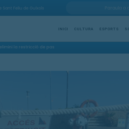
e Sant Feliu de Guíxols
INICI
CULTURA
ESPORTS
S
limini la restricció de pas