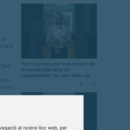
 un
s de fa
Toni Carrión ens fa el resum de
a Sant
la sessió plenària de
l'Ajuntament de Sant Feliu de
bra de
Guíxols.
1
 en cas
jar al
 a Ports
 pot
vegació al nostre lloc web, per