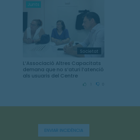
Junts
Societat
L’Associació Altres Capacitats
demana que no s’aturi l’atenció
als usuaris del Centre
Tramuntana durant les
1
0
vacances
ENVIAR INCIDÈNCIA