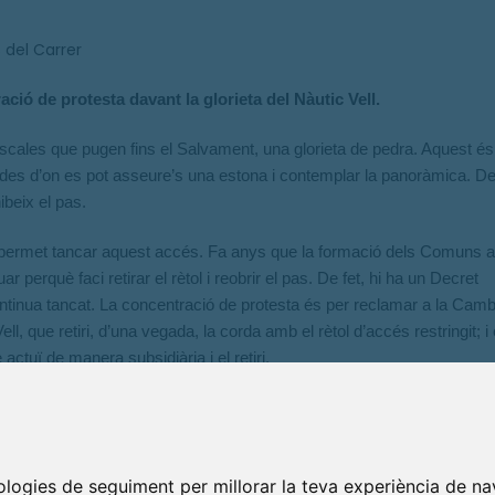
 del Carrer
ació de protesta davant la glorieta del Nàutic Vell.
 escales que pugen fins el Salvament, una glorieta de pedra. Aquest és
i des d’on es pot asseure’s una estona i contemplar la panoràmica. De
ibeix el pas.
i permet tancar aquest accés. Fa anys que la formació dels Comuns 
r perquè faci retirar el rètol i reobrir el pas. De fet, hi ha un Decret
 continua tancat. La concentració de protesta és per reclamar a la Cam
, que retiri, d’una vegada, la corda amb el rètol d’accés restringit; i
actuï de manera subsidiària i el retiri.
oll i arribar fins a la punta del far, també s’ha de poder anar a passe
 hi ha al final. Com s’ha fet sempre. Tots dos són espais que pertanyen
lliures i que per més concessió que tingui la Cambra de Comerç no ho
nologies de seguiment per millorar la teva experiència de na