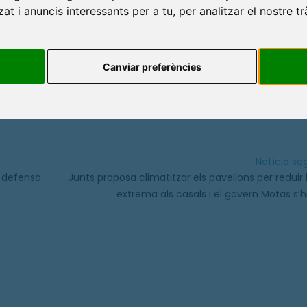
at i anuncis interessants per a tu, per analitzar el nostre tr
Canviar preferències
COMPARTEIX
ic
Notícia s
n defensa
Junts proposa climatitzar els pavellons per reduir 
extrema als casals i el govern Motas s’