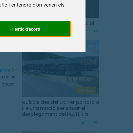
àfic i entendre d’on venen els
Resum del Ple ordinari de juliol
Hi estic d’acord
Comuns
egüent
la calor
hi oposa
Política
Guíxols des del Carrer portarà a
Ple una moció per situar el
desplegament del PLATER a
Sant Feliu de Guíxols
1