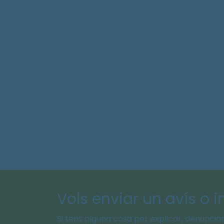
Vols enviar un avís o 
Si tens alguna cosa per explicar, denunciar 