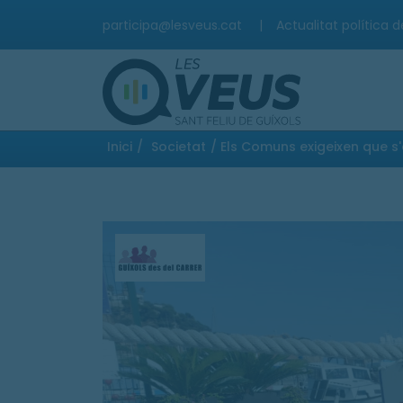
participa@lesveus.cat
|
Actualitat política d
Inici
/
Societat
/ Els Comuns exigeixen que s'e