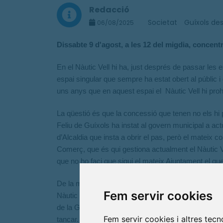
Redacció
Societat
Guíxols des
06/08/2025
Dissabte 9 d'agost, a les 12 del migdia, concentr
En el Nàutic Vell hi ha, just després de passar les
espai singular que sempre ha estat obert al públic 
uns anys que en aquest espai el Nàutic Vell hi proh
La qüestió és que la concessió que tenen no els h
Feliu de Guíxols ha instat al govern municipal a actua
d’Alcaldia que insta a obrir el pas, però el mateix
Comerç, que és qui gestiona actualment el Nàutic Vell
que no ho faci que sigui el mateix Ajuntament el que 
De la mateixa manera que es pot anar a passejar al m
Fem servir cookies
Nàutic Vell i arribar fins a la glorieta de pedra que
de la Generalitat, que estan declarats com espais 
Fem servir cookies i altres tec
tancar.