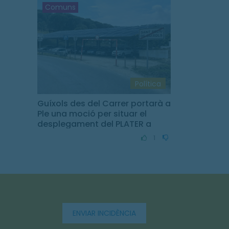
Comuns
Política
Guíxols des del Carrer portarà a
Ple una moció per situar el
desplegament del PLATER a
Sant Feliu de Guíxols
1
ENVIAR INCIDÈNCIA