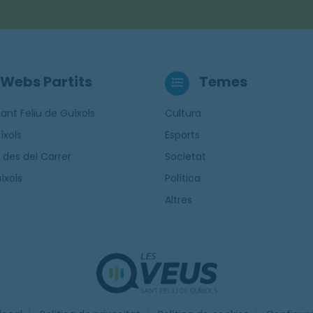
Webs Partits
Temes
ant Feliu de Guíxols
Cultura
íxols
Esports
 des del Carrer
Societat
íxols
Política
Altres