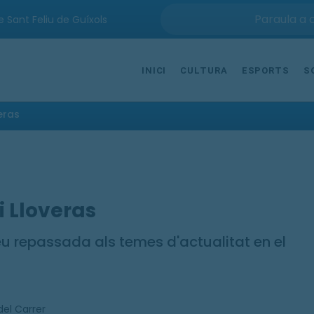
e Sant Feliu de Guíxols
INICI
CULTURA
ESPORTS
S
eras
i Lloveras
eu repassada als temes d'actualitat en el
del Carrer