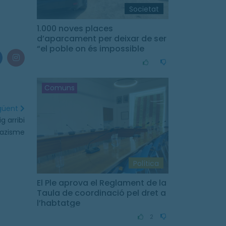
Societat
1.000 noves places
d’aparcament per deixar de ser
“el poble on és impossible
aparcar”
Comuns
egüent
g arribi
nazisme
Política
El Ple aprova el Reglament de la
Taula de coordinació pel dret a
l’habtatge
2