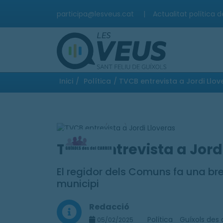
participa@lesveus.cat
|
Actualitat política d
Inici
/
Política
/ TVCB entrevista a Jordi Llov
TVCB entrevista a Jord
El regidor dels Comuns fa una br
municipi
Redacció
Política
Guíxols des 
05/02/2025