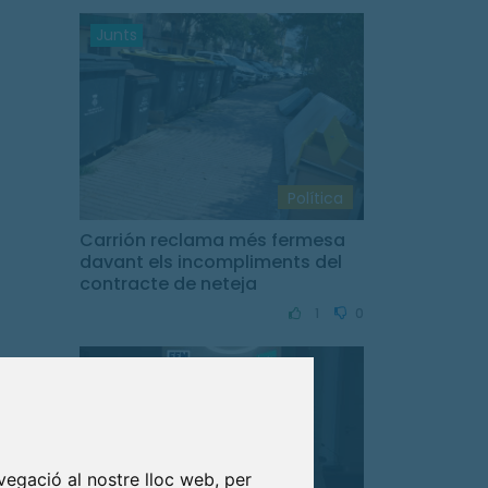
Junts
Política
Carrión reclama més fermesa
davant els incompliments del
contracte de neteja
1
0
vegació al nostre lloc web, per