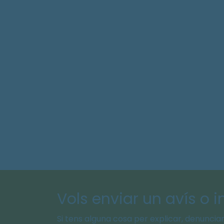
Vols enviar un avís o 
Si tens alguna cosa per explicar, denunciar 