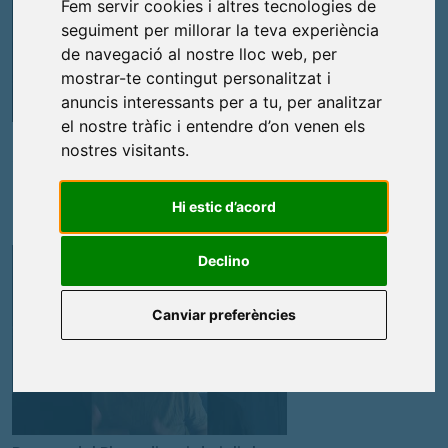
Fem servir cookies i altres tecnologies de
seguiment per millorar la teva experiència
de navegació al nostre lloc web, per
mostrar-te contingut personalitzat i
anuncis interessants per a tu, per analitzar
el nostre tràfic i entendre d’on venen els
Toni Carrión ens fa el resum de la
nostres visitants.
sessió plenària de l'Ajuntament
de Sant Feliu de Guíxols.
1
Hi estic d’acord
Declino
Canviar preferències