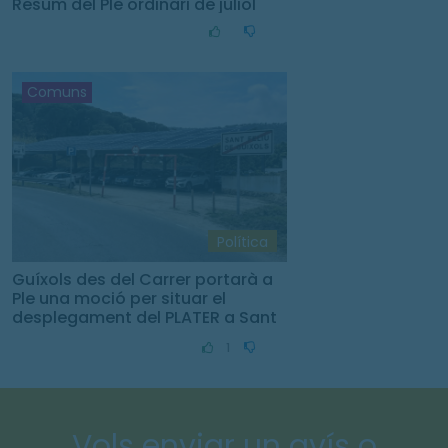
Resum del Ple ordinari de juliol
Comuns
Política
Guíxols des del Carrer portarà a
Ple una moció per situar el
desplegament del PLATER a Sant
Feliu de Guíxols
1
Vols enviar un avís o