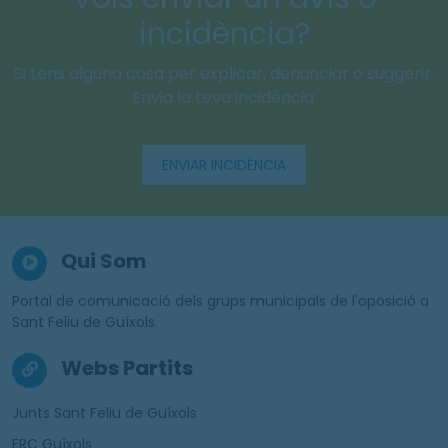
incidència?
Si tens alguna cosa per explicar, denunciar o suggerir.
Envia la teva incidència.
ENVIAR INCIDÈNCIA
Qui Som
Portal de comunicació dels grups municipals de l'oposició a
Sant Feliu de Guíxols.
Webs Partits
Junts Sant Feliu de Guíxols
ERC Guíxols