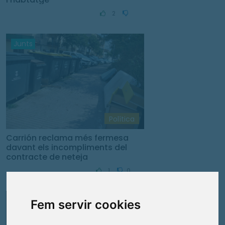
2
Junts
Política
Carrión reclama més fermesa
davant els incompliments del
contracte de neteja
1
0
Fem servir cookies