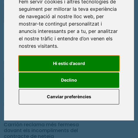
Fem servir cookies i altres tecnologies de
seguiment per millorar la teva experiència
de navegació al nostre lloc web, per
Política
mostrar-te contingut personalitzat i
El Ple aprova el Reglament de la
anuncis interessants per a tu, per analitzar
Taula de coordinació pel dret a
el nostre tràfic i entendre d’on venen els
l’habtatge
nostres visitants.
2
Hi estic d’acord
Junts
Declino
Canviar preferències
Política
Carrión reclama més fermesa
davant els incompliments del
contracte de neteja