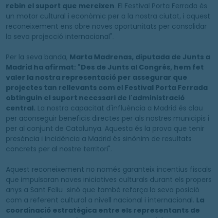
rebin el suport que mereixen
. El Festival Porta Ferrada és
un motor cultural i econòmic per a la nostra ciutat, i aquest
reconeixement ens obre noves oportunitats per consolidar
la seva projecció internacional".
Per la seva banda,
Marta Madrenas, diputada de Junts a
Madrid ha afirmat: "Des de Junts al Congrés, hem fet
valer la nostra representació per assegurar que
projectes tan rellevants com el Festival Porta Ferrada
obtinguin el suport necessari de l'administració
central.
La nostra capacitat d'influència a Madrid és clau
per aconseguir beneficis directes per als nostres municipis i
per al conjunt de Catalunya. Aquesta és la prova que tenir
presència i incidència a Madrid és sinònim de resultats
concrets per al nostre territori".
Aquest reconeixement no només garanteix incentius fiscals
que impulsaran noves iniciatives culturals durant els propers
anys a Sant Feliu sinó que també reforça la seva posició
com a referent cultural a nivell nacional i internacional.
La
coordinació estratègica entre els representants de