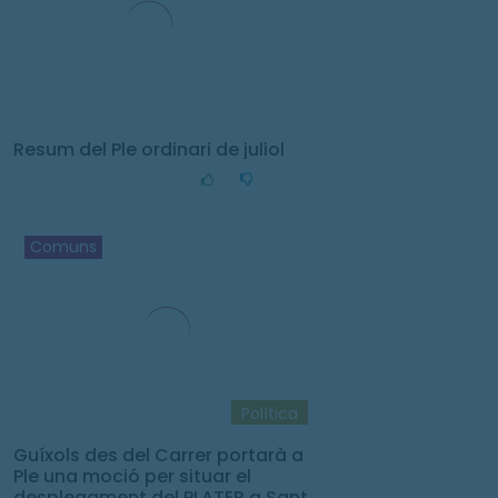
Resum del Ple ordinari de juliol
Comuns
Política
Guíxols des del Carrer portarà a
Ple una moció per situar el
desplegament del PLATER a Sant