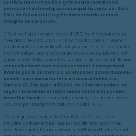
Festival, ha estat posible gràcies a la coordinació
permanent entre el grup municipal de Junts per Sant
Feliu de Guíxols i el Grup Parlamentari de Junts al
Congrés dels Diputats.
El Festival Porta Ferrada, creat el 1958, és el festival d'estiu
més antic de Catalunya i s'ha consolidat com un referent
en el circuit de festivals a Espanya, gràcies a la seva aposta
transversal per una proposta artística diversa, liderada pel
ganxó Albert Mallol, que atrau un públic ampli i variat.
El seu
reconeixement com a esdeveniment d'excepcional
interès públic permetrà a les empeses patrocinadores
accedir als màxims beneficis fiscals establerts a
l'article 27.3 de la Llei 49/2002, de 23 de desembre, de
règim fiscal de les entitats sense fins lucratius i dels
incentius fiscals
al mecenatge cosa que revertirà en més
recursos per a projectes culturals a Sant Feliu.
Des del grup municipal de Sant Feliu de Guíxols, s'ha
treballat activament per aquest assoliment, posant en
valor la magnitud i la importància del Festival Porta Ferrada,