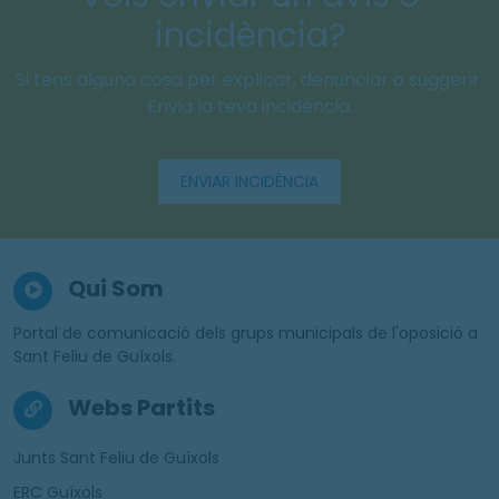
incidència?
Si tens alguna cosa per explicar, denunciar o suggerir.
Envia la teva incidència.
ENVIAR INCIDÈNCIA
Qui Som
Portal de comunicació dels grups municipals de l'oposició a
Sant Feliu de Guíxols.
Webs Partits
Junts Sant Feliu de Guíxols
ERC Guíxols