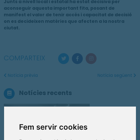
Junts a nivell local i estatal ha estat decisiva per
aconseguir aquesta important fita, posant de
manifest el valor de tenir accés i capacitat de decisió
on es decideixen matèries que afecten a la nostra
ciutat.
COMPARTEIX
Notícia prèvia
Notícia següent
Notícies recents
Comuns
Fem servir cookies