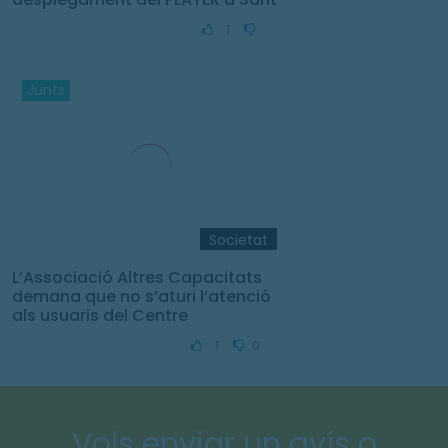
Feliu de Guíxols
1
Junts
Societat
L’Associació Altres Capacitats
demana que no s’aturi l’atenció
als usuaris del Centre
Tramuntana durant les vacances
1
0
Vols enviar un avís o