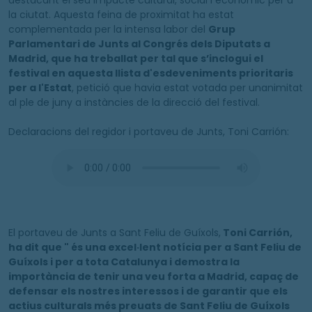
destacant el seu impacte cultural, social i econòmic per a
la ciutat. Aquesta feina de proximitat ha estat
complementada per la intensa labor del
Grup
Parlamentari de Junts al Congrés dels Diputats a
Madrid, que ha treballat per tal que s’inclogui el
festival en aquesta llista d'esdeveniments prioritaris
per a l'Estat
, petició que havia estat votada per unanimitat
al ple de juny a instàncies de la direcció del festival.
Declaracions del regidor i portaveu de Junts, Toni Carrión:
El portaveu de Junts a Sant Feliu de Guíxols,
Toni Carrión,
ha dit que " és una excel·lent notícia per a Sant Feliu de
Guíxols i per a tota Catalunya i demostra la
importància de tenir una veu forta a Madrid, capaç de
defensar els nostres interessos i de garantir que els
actius culturals més preuats de Sant Feliu de Guíxols